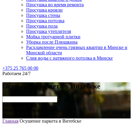
Просушка во время ремонта
Просушка кровли
Просушка стены
Просушка потолка
Просушка пола
Просушка утеплителя
Мойка тротуарной плитки
Уборка после Плюшкина
Расхламление очень грязных квартир в Минске и
Минской области
Слив воды с натяжного потолка в Минске
+375 25 765 00 00
Работаем 24/7
Осушение паркета в Витебске
Введите телефон *
Поле должно быть заполнено
Рассчитать стоимость
Главная
Осушение паркета в Витебске