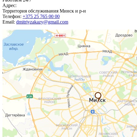
Адрес:
Территория обслуживания Минск и р-н
Телефон:
+375 25 765 00 00
Email:
dmitriyzakazy@gmail.com